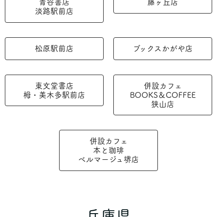
青谷書店
藤ヶ丘店
淡路駅前店
松原駅前店
ブックスかがや店
東文堂書店
併設カフェ
栂・美木多駅前店
BOOKS＆COFFEE
狭山店
併設カフェ
本と珈琲
ベルマージュ堺店
兵庫県